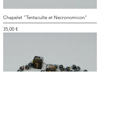
Chapelet "Tentaculte et Necronomicon"
Prix
35,00 €
Chapelet "Tentaculte"