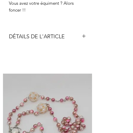
Vous avez votre équiment ? Alors
foncer !!
DÉTAILS DE L'ARTICLE
"Havresac" dimension :
Base 10x10cm, Hauteur 21cm
"Escarcelle" dimension :
Base 10x10, Hauteur 17cm
"Aumonière" dimensison:
Base 10x10, Hauteur 13cm
Tissus 100% coton
Lien de serrage Coton/Polyester