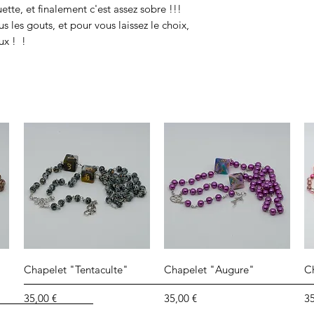
tte, et finalement c'est assez sobre !!!
us les gouts, et pour vous laissez le choix,
ux ! !
Aperçu rapide
Aperçu rapide
Chapelet "Tentaculte"
Chapelet "Augure"
C
Prix
Prix
Pr
35,00 €
35,00 €
35