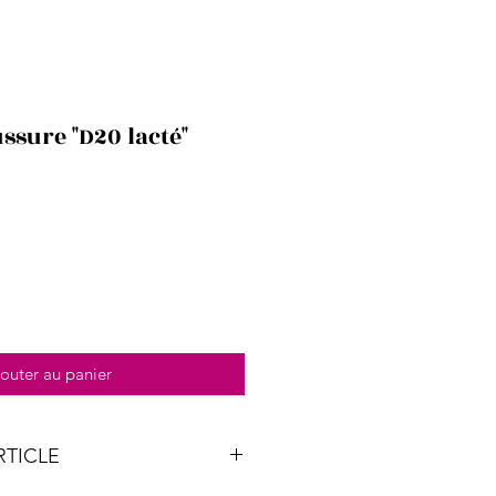
ssure "D20 lacté"
outer au panier
RTICLE