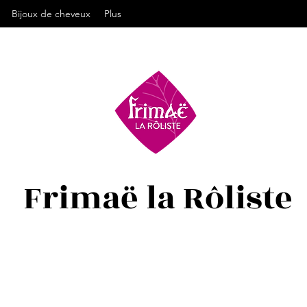
Bijoux de cheveux
Plus
Frimaë la Rôliste