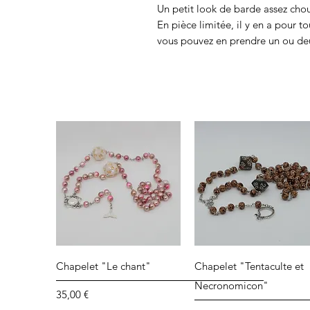
Un petit look de barde assez choue
En pièce limitée, il y en a pour to
vous pouvez en prendre un ou de
Aperçu rapide
Aperçu rapide
Chapelet "Le chant"
Chapelet "Tentaculte et
Necronomicon"
Prix
35,00 €