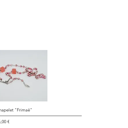
Aperçu rapide
hapelet "Frimaë"
ix
,00 €