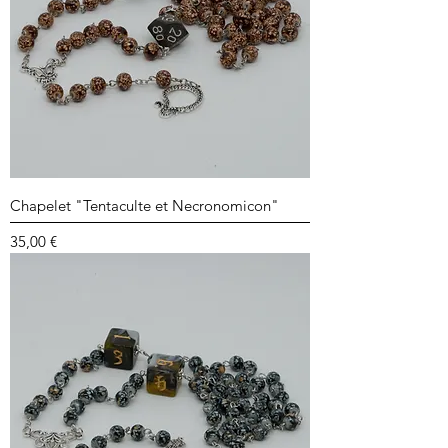
Chapelet "Tentaculte et Necronomicon"
Prix
35,00 €