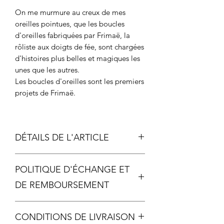
On me murmure au creux de mes
oreilles pointues, que les boucles
d'oreilles fabriquées par Frimaë, la
rôliste aux doigts de fée, sont chargées
d'histoires plus belles et magiques les
unes que les autres.
Les boucles d'oreilles sont les premiers
projets de Frimaë.
DÉTAILS DE L'ARTICLE
Métal
POLITIQUE D'ÉCHANGE ET
Échelle photo 2
DE REMBOURSEMENT
Chaque pièce étant unique, aucun
CONDITIONS DE LIVRAISON
échange ou remboursement ne sera