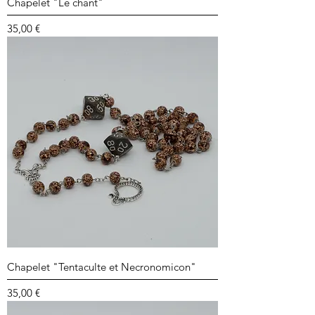
Chapelet "Le chant"
Prix
35,00 €
Chapelet "Tentaculte et Necronomicon"
Prix
35,00 €