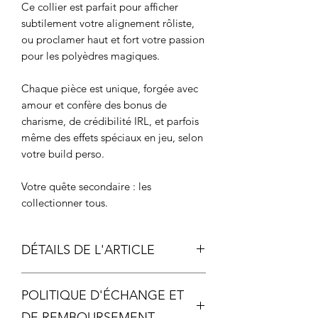
Ce collier est parfait pour afficher
subtilement votre alignement rôliste,
ou proclamer haut et fort votre passion
pour les polyèdres magiques.
Chaque pièce est unique, forgée avec
amour et confère des bonus de
charisme, de crédibilité IRL, et parfois
même des effets spéciaux en jeu, selon
votre build perso.
Votre quête secondaire : les
collectionner tous.
DÉTAILS DE L'ARTICLE
Longueur chaîne: 44cm + 5cm de
POLITIQUE D'ÉCHANGE ET
réglage
Longueur du haut au bas de la
DE REMBOURSEMENT