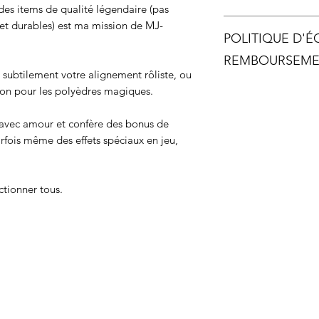
es items de qualité légendaire (pas
Longueur chaîne
 et durables) est ma mission de MJ-
POLITIQUE D'
Longueur du haut 
REMBOURSEM
er subtilement votre alignement rôliste, ou
sion pour les polyèdres magiques.
Chaque pièce étant
remboursement ne ser
arrive malheureusem
 avec amour et confère des bonus de
arfois même des effets spéciaux en jeu,
ctionner tous.