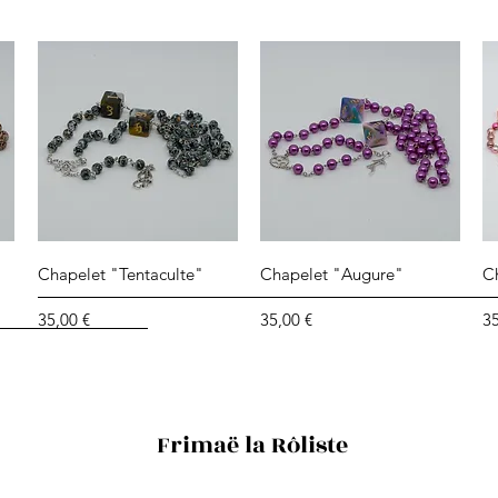
Aperçu rapide
Aperçu rapide
Chapelet "Tentaculte"
Chapelet "Augure"
C
Prix
Prix
Pr
35,00 €
35,00 €
35
Frimaë la Rôliste