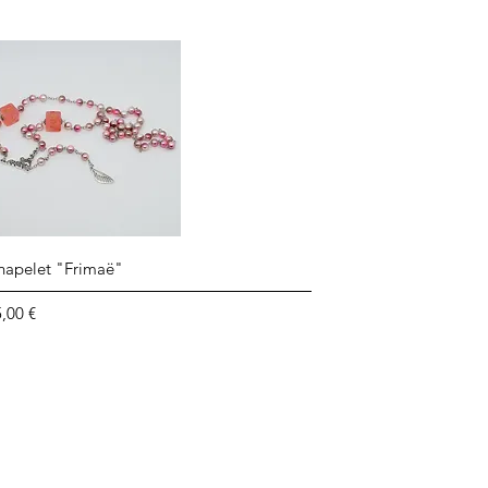
Aperçu rapide
hapelet "Frimaë"
ix
,00 €