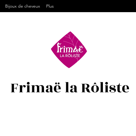
Bijoux de cheveux
Plus
Frimaë la Rôliste