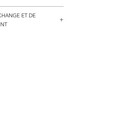
: 44cm + 5cm de réglage
ÉCHANGE ET DE
au bas de la fantaisie : 1cm
ENT
 unique, aucun échange ou
a possible, sauf si votre article
ent détérioré.