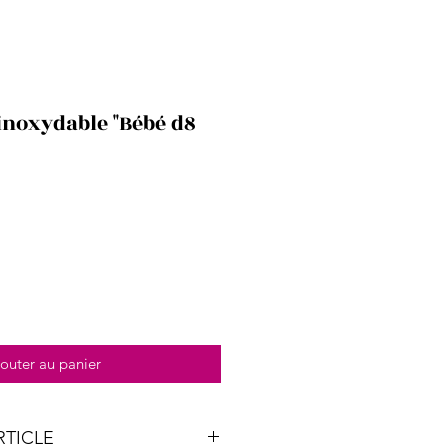
 inoxydable "Bébé d8
outer au panier
RTICLE