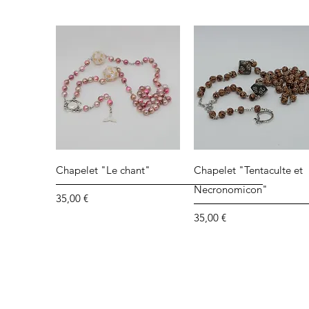
Aperçu rapide
Aperçu rapide
Chapelet "Le chant"
Chapelet "Tentaculte et
Necronomicon"
Prix
35,00 €
Prix
35,00 €