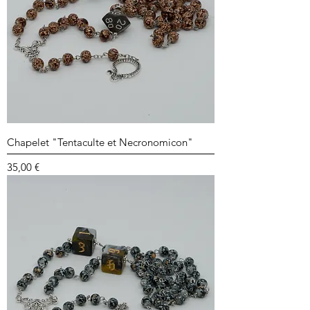
Chapelet "Tentaculte et Necronomicon"
Prix
35,00 €