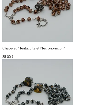
Chapelet "Tentaculte et Necronomicon"
Prix
35,00 €