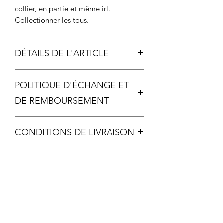
collier, en partie et même irl.
Collectionner les tous.
DÉTAILS DE L'ARTICLE
Longueur chaîne: 44cm + 5cm de
POLITIQUE D'ÉCHANGE ET
réglage
Longueur du haut au bas de la
DE REMBOURSEMENT
fantaisie : 6 cm
Chaque pièce étant unique, aucun
CONDITIONS DE LIVRAISON
échange ou remboursement ne sera
possible, sauf si votre article arrive
livraison offerte dés 60€ d'achat
malheureusement détérioré.