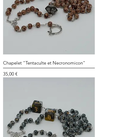
Chapelet "Tentaculte et Necronomicon"
Prix
35,00 €