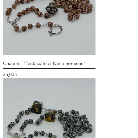
Chapelet "Tentaculte et Necronomicon"
Prix
35,00 €