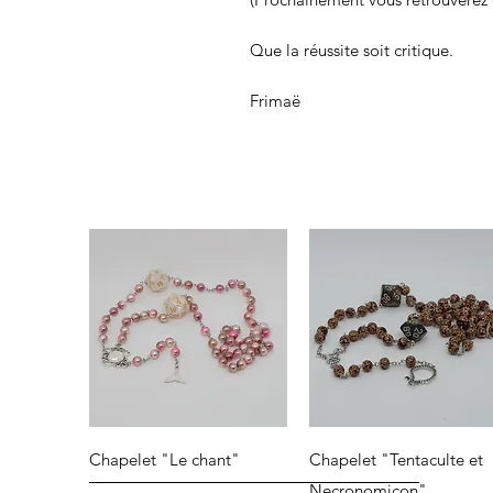
Que la réussite soit critique.
Frimaë
Aperçu rapide
Aperçu rapide
Chapelet "Le chant"
Chapelet "Tentaculte et
Necronomicon"