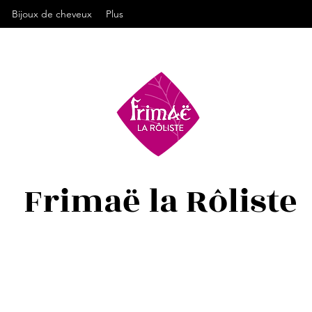
Bijoux de cheveux
Plus
Frimaë la Rôliste