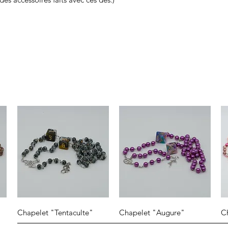
Aperçu rapide
Aperçu rapide
Chapelet "Tentaculte"
Chapelet "Augure"
C