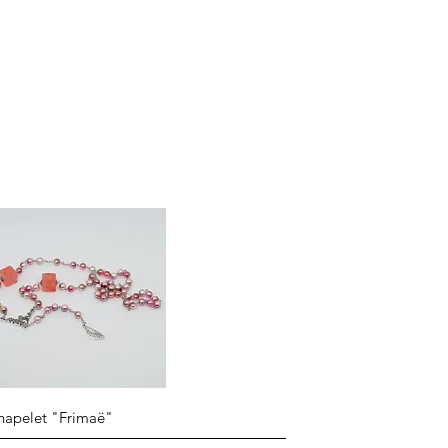
Aperçu rapide
hapelet "Frimaë"