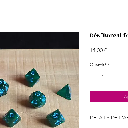
Dés "Boréal f
Prix
14,00 €
Quantité
*
Aj
DÉTAILS DE L'A