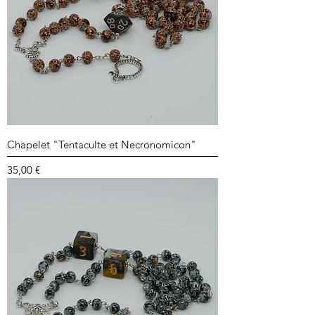
Chapelet "Tentaculte et Necronomicon"
Prix
35,00 €