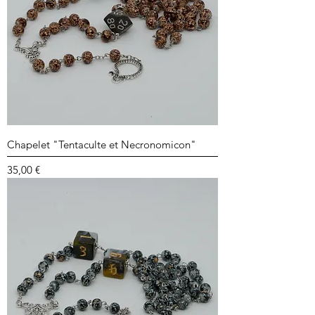
Chapelet "Tentaculte et Necronomicon"
Prix
35,00 €