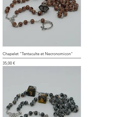
Chapelet "Tentaculte et Necronomicon"
Prix
35,00 €