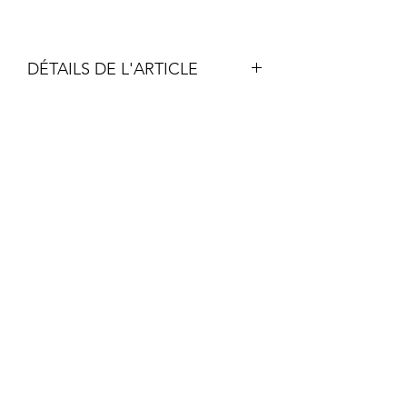
DÉTAILS DE L'ARTICLE
Simili cuir, fond impression velours,
flocage réalisé par mes soins en
polyuréthane oeko-tex.