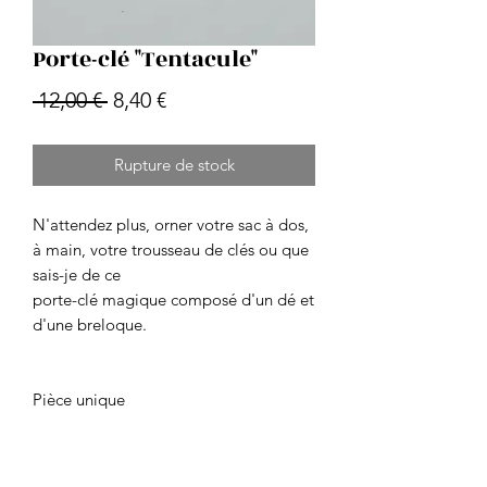
Porte-clé "Tentacule"
Prix
Prix
 12,00 € 
8,40 €
original
promotionnel
Rupture de stock
N'attendez plus, orner votre sac à dos,
à main, votre trousseau de clés ou que
sais-je de ce
porte-clé magique composé d'un dé et
d'une breloque.
Pièce unique