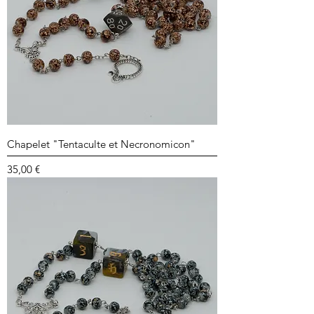
Chapelet "Tentaculte et Necronomicon"
Prix
35,00 €