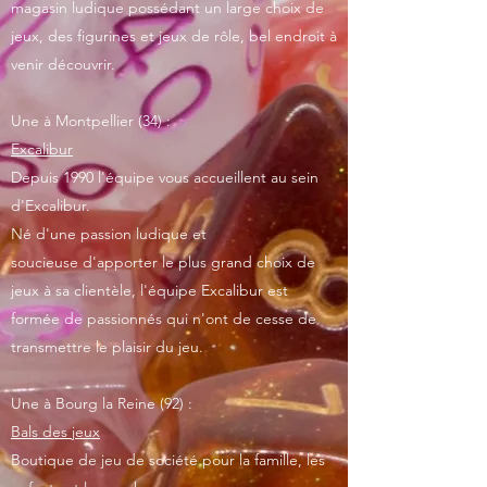
magasin ludique possédant un large choix de
jeux, des figurines et jeux de rôle, bel endroit à
venir découvrir.
Une à Montpellier (34) :
Excalibur
Depuis 1990 l'équipe vous accueillent au sein
d'Excalibur.
Né d'une passion ludique et
soucieuse d'apporter le plus grand choix de
jeux à sa clientèle, l'équipe Excalibur est
formée de passionnés qui n'ont de cesse de
transmettre le plaisir du jeu.
Une à Bourg la Reine (92) :
Bals des jeux
Boutique de jeu de société pour la famille, les