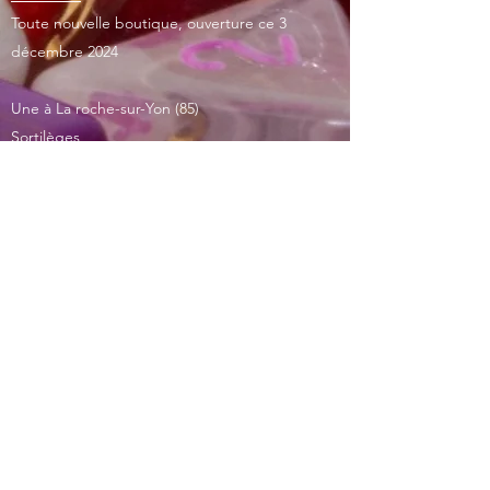
Toute nouvelle boutique, ouverture ce 3
décembre 2024
Une à La roche-sur-Yon (85)
Sortilèges
La nouvelle boutique la plus proche de chez
moi ^^
Une à Lyon 7éme arrondissement (69)
Trollune
La boutique de l'imaginaire