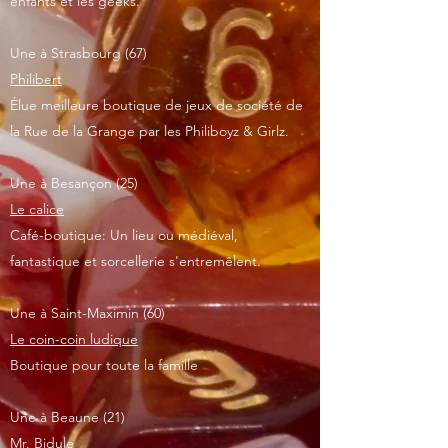
enfants et les geeks.
Une à Strasbourg (67)
Philibert
Élue meilleure boutique de jeux de société de
la Rue de la Grange par les Philiboyz & Girlz.
Une à Besançon (25)
Le calice
Café-boutique: Un lieu ou médiéval,
fantastique et sorcellerie s'entremêlent.
Une à Saint-Maximin (60)
Le coin-coin ludique
Boutique pour toute la famille
Une à Beaune (21)
Mr. Bidule