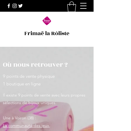
Frimaë la Rôliste
Où nous retrouver ?
9 points de vente physique
1 boutique en ligne
Il existe 9 points de vente avec leurs propres
sélections de bijoux uniques.
Une à Voiron (38) :
La communauté des jeux
,