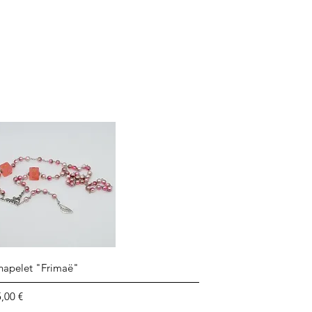
Aperçu rapide
hapelet "Frimaë"
ix
,00 €