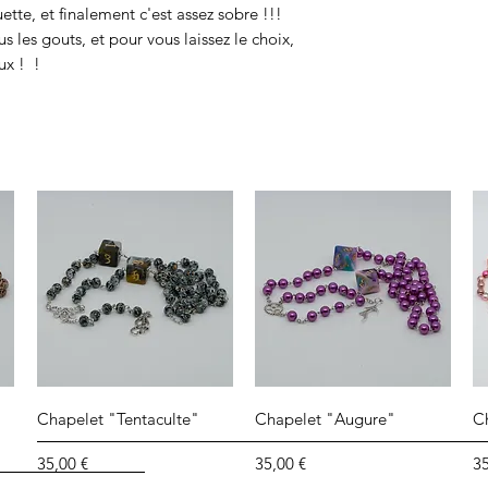
tte, et finalement c'est assez sobre !!!
us les gouts, et pour vous laissez le choix,
ux ! !
Aperçu rapide
Aperçu rapide
Chapelet "Tentaculte"
Chapelet "Augure"
C
Prix
Prix
Pr
35,00 €
35,00 €
35