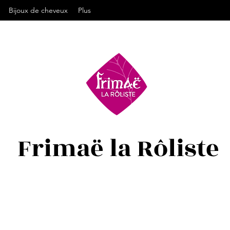
Bijoux de cheveux
Plus
Frimaë la Rôliste