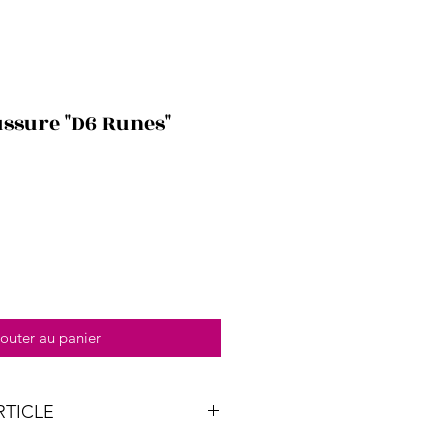
ussure "D6 Runes"
outer au panier
RTICLE