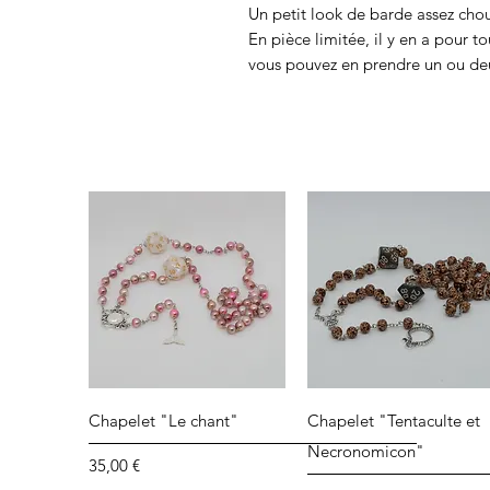
Un petit look de barde assez choue
En pièce limitée, il y en a pour to
vous pouvez en prendre un ou de
Aperçu rapide
Aperçu rapide
Chapelet "Le chant"
Chapelet "Tentaculte et
Necronomicon"
Prix
35,00 €