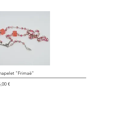
Aperçu rapide
hapelet "Frimaë"
ix
,00 €