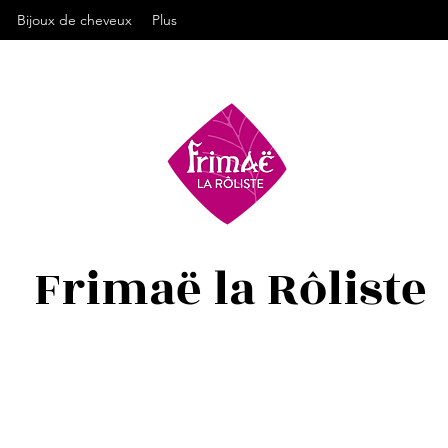
Bijoux de cheveux
Plus
Frimaë la Rôliste