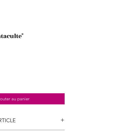
taculte"
outer au panier
RTICLE