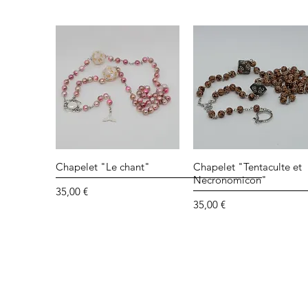
Aperçu rapide
Aperçu rapide
Chapelet "Le chant"
Chapelet "Tentaculte et
Necronomicon"
Prix
35,00 €
Prix
35,00 €