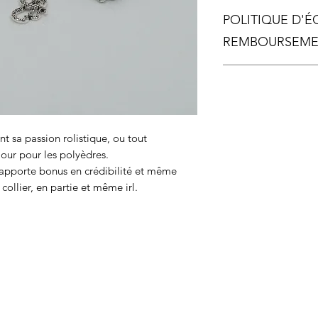
Longueur chaîne
POLITIQUE D'
Longueur de hau
REMBOURSEM
Chaque pièce étant
remboursement ne ser
arrive malheureusem
t sa passion rolistique, ou tout
ur pour les polyèdres.
 apporte bonus en crédibilité et même
collier, en partie et même irl.