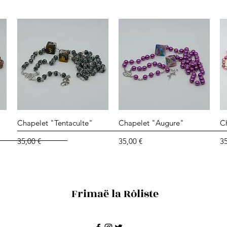
Aperçu rapide
Aperçu rapide
Chapelet "Tentaculte"
Chapelet "Augure"
C
Prix
Prix
Pr
35,00 €
35,00 €
35
Frimaë la Rôliste