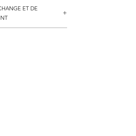
, 80 cm
ÉCHANGE ET DE
t en bas, 54cm
ENT
 unique, aucun échange ou
a possible, sauf si votre article
ent détérioré.