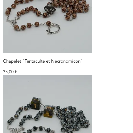
Chapelet "Tentaculte et Necronomicon"
Prix
35,00 €