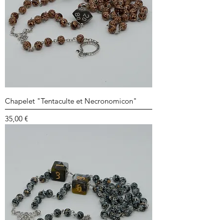
Chapelet "Tentaculte et Necronomicon"
Prix
35,00 €