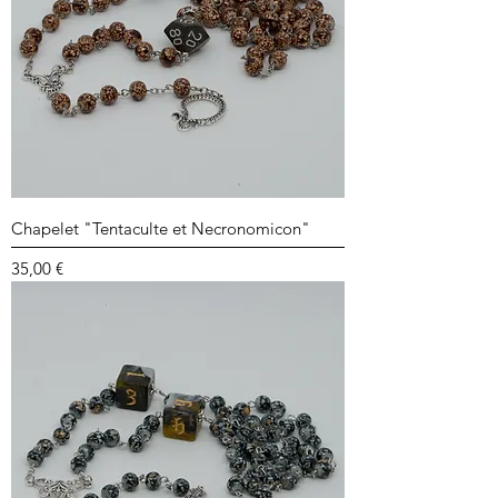
Chapelet "Tentaculte et Necronomicon"
Prix
35,00 €