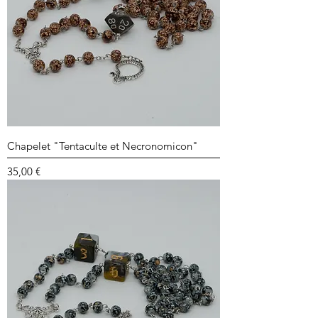
Chapelet "Tentaculte et Necronomicon"
Prix
35,00 €