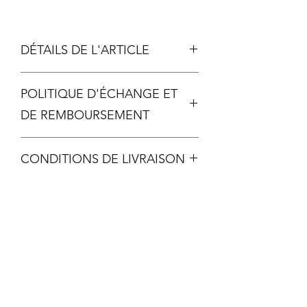
DÉTAILS DE L'ARTICLE
Métal
POLITIQUE D'ÉCHANGE ET
Échelle photo 2
DE REMBOURSEMENT
Chaque pièce étant unique, aucun
CONDITIONS DE LIVRAISON
échange ou remboursement ne sera
possible, sauf si votre article arrive
Livraison offerte dès 60€ d'achat
malheureusement détérioré.