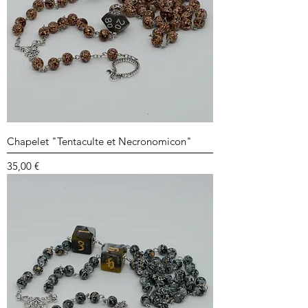
Chapelet "Tentaculte et Necronomicon"
Prix
35,00 €