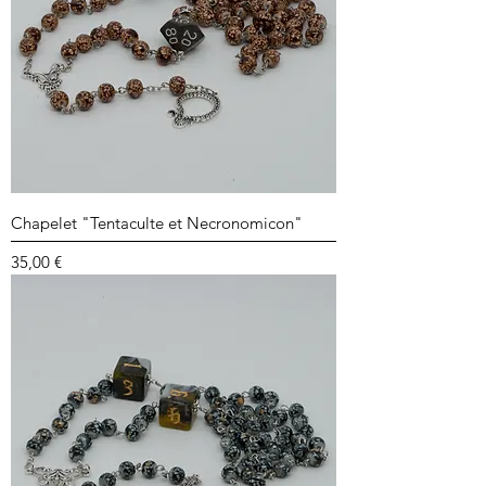
Chapelet "Tentaculte et Necronomicon"
Prix
35,00 €