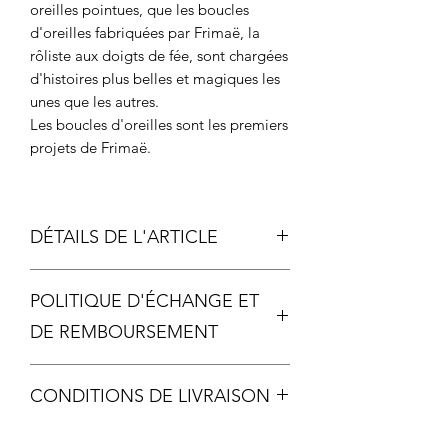
oreilles pointues, que les boucles
d'oreilles fabriquées par Frimaë, la
rôliste aux doigts de fée, sont chargées
d'histoires plus belles et magiques les
unes que les autres.
Les boucles d'oreilles sont les premiers
projets de Frimaë.
DÉTAILS DE L'ARTICLE
Métal
POLITIQUE D'ÉCHANGE ET
Échelle photo 2
DE REMBOURSEMENT
Chaque pièce étant unique, aucun
CONDITIONS DE LIVRAISON
échange ou remboursement ne sera
possible, sauf si votre article arrive
Livraison offerte dès 60€ d'achat
malheureusement détérioré.