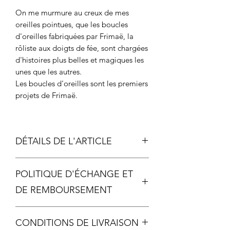
On me murmure au creux de mes
oreilles pointues, que les boucles
d'oreilles fabriquées par Frimaë, la
rôliste aux doigts de fée, sont chargées
d'histoires plus belles et magiques les
unes que les autres.
Les boucles d'oreilles sont les premiers
projets de Frimaë.
DÉTAILS DE L'ARTICLE
Métal
POLITIQUE D'ÉCHANGE ET
Échelle photo 2
DE REMBOURSEMENT
Chaque pièce étant unique, aucun
CONDITIONS DE LIVRAISON
échange ou remboursement ne sera