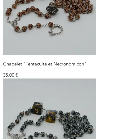
Chapelet "Tentaculte et Necronomicon"
Prix
35,00 €