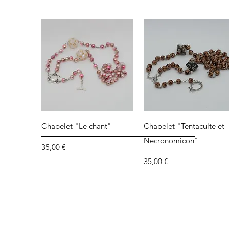
Aperçu rapide
Aperçu rapide
Chapelet "Le chant"
Chapelet "Tentaculte et
Necronomicon"
Prix
35,00 €
Prix
35,00 €