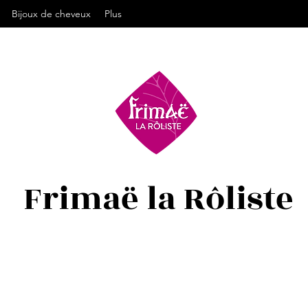
Bijoux de cheveux
Plus
Frimaë la Rôliste