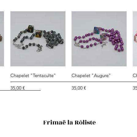
Aperçu rapide
Aperçu rapide
Chapelet "Tentaculte"
Chapelet "Augure"
C
Prix
Prix
Pr
35,00 €
35,00 €
35
Frimaë la Rôliste