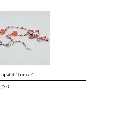
Aperçu rapide
hapelet "Frimaë"
ix
,00 €