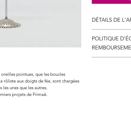
DÉTAILS DE L'A
Métal
POLITIQUE D'
Échelle photo 2
REMBOURSEM
Chaque pièce étant
remboursement ne ser
arrive malheureusem
reilles pointues, que les boucles
la rôliste aux doigts de fée, sont chargées
s les unes que les autres.
emiers projets de Frimaë.