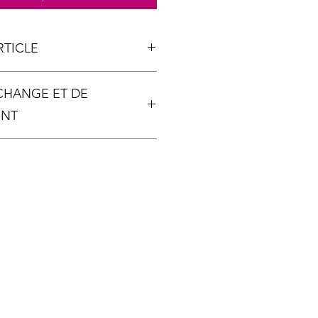
RTICLE
ÉCHANGE ET DE
ENT
 unique, aucun échange ou
a possible, sauf si votre article
ent détérioré.