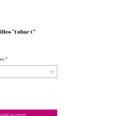
illes "Tabac C"
les
*
outer au panier