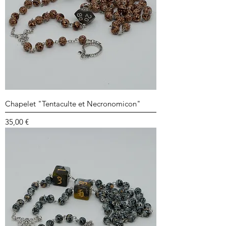
Chapelet "Tentaculte et Necronomicon"
Prix
35,00 €