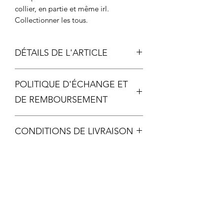
collier, en partie et même irl.
Collectionner les tous.
DÉTAILS DE L'ARTICLE
Longueur chaîne: 44cm + 5cm de
POLITIQUE D'ÉCHANGE ET
réglage
Longueur du haut au bas de la
DE REMBOURSEMENT
fantaisie : 8 cm
Chaque pièce étant unique, aucun
CONDITIONS DE LIVRAISON
échange ou remboursement ne sera
possible, sauf si votre article arrive
livraison offerte dés 60€ d'achat
malheureusement détérioré.