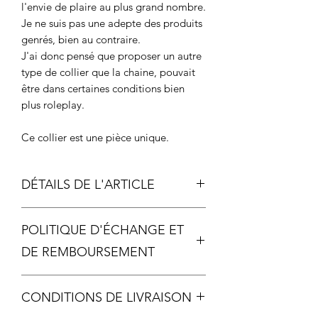
l'envie de plaire au plus grand nombre.
Je ne suis pas une adepte des produits
genrés, bien au contraire.
J'ai donc pensé que proposer un autre
type de collier que la chaine, pouvait
être dans certaines conditions bien
plus roleplay.
Ce collier est une pièce unique.
DÉTAILS DE L'ARTICLE
Mesure du pendentif : du haut du
POLITIQUE D'ÉCHANGE ET
dé au bas de la breloque: environ
5cm
DE REMBOURSEMENT
métal argenté
Chaque pièce étant unique, aucun
CONDITIONS DE LIVRAISON
échange ou remboursement ne sera
possible, sauf si votre article arrive