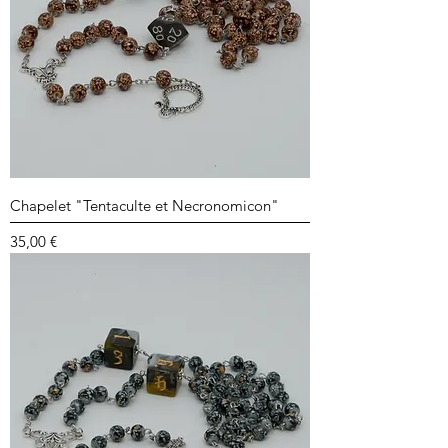
Chapelet "Tentaculte et Necronomicon"
Prix
35,00 €