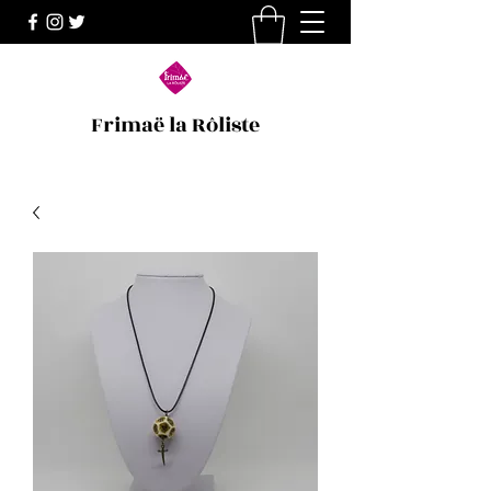
Frimaë la Rôliste