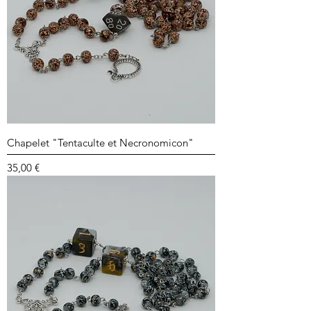
Chapelet "Tentaculte et Necronomicon"
Prix
35,00 €