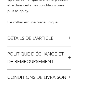
être dans certaines conditions bien
plus roleplay.
Ce collier est une pièce unique.
DÉTAILS DE L'ARTICLE
Mesure du pendentif : du haut du
POLITIQUE D'ÉCHANGE ET
dé au bas de la breloque: environ
4cm
DE REMBOURSEMENT
métal antique
Chaque pièce étant unique, aucun
CONDITIONS DE LIVRAISON
échange ou remboursement ne sera
possible, sauf si votre article arrive
Livraison offerte dès 60€ d'achat
malheureusement détérioré.