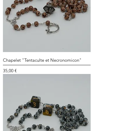
Chapelet "Tentaculte et Necronomicon"
Prix
35,00 €