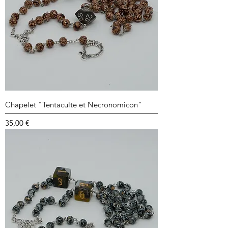
Chapelet "Tentaculte et Necronomicon"
Prix
35,00 €