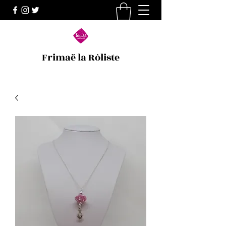
Frimaë la Rôliste