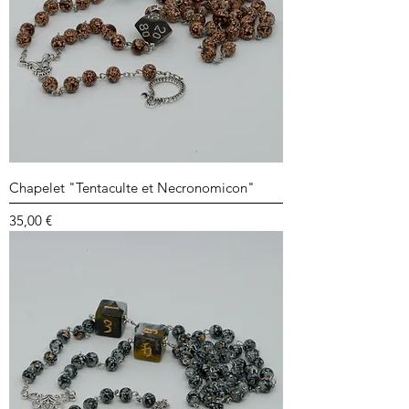
Chapelet "Tentaculte et Necronomicon"
Prix
35,00 €