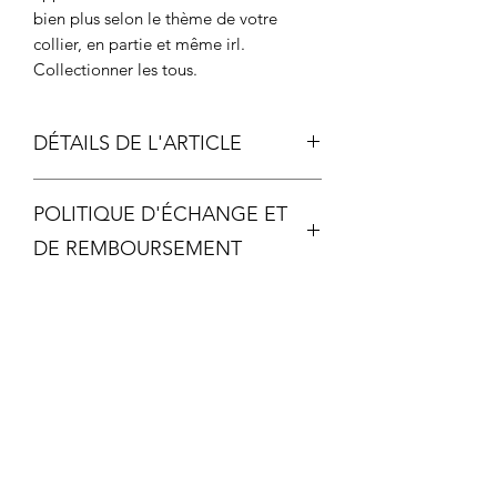
bien plus selon le thème de votre
collier, en partie et même irl.
Collectionner les tous.
DÉTAILS DE L'ARTICLE
Longueur chaîne: 44cm + 5cm de
POLITIQUE D'ÉCHANGE ET
réglage
Longueur du haut au bas de la
DE REMBOURSEMENT
fantaisie : 4 cm
Chaque pièce étant unique, aucun
échange ou remboursement ne sera
possible, sauf si votre article arrive
malheureusement détérioré.