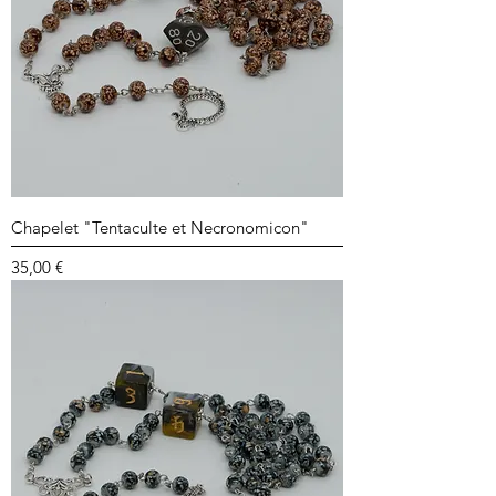
Chapelet "Tentaculte et Necronomicon"
Prix
35,00 €